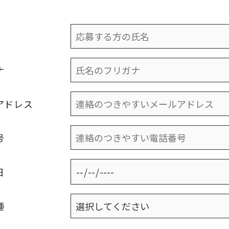
ナ
アドレス
号
日
種