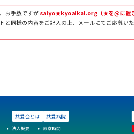
、お手数ですが
saiyo★kyoaikai.org（★を
トと同様の内容をご記入の上、メールにてご応募い
共愛会とは
共愛病院
法人概要
診察時間