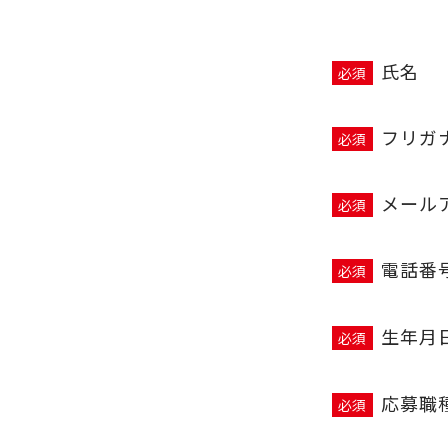
氏名
必須
フリガ
必須
メール
必須
電話番
必須
生年月
必須
応募職
必須