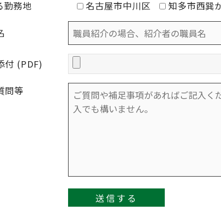
る勤務地
名古屋市中川区
知多市西巽
名
付 (PDF)
質問等