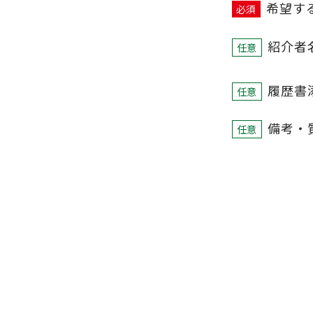
希望す
必須
紹介者
任意
履歴書添
任意
備考・
任意