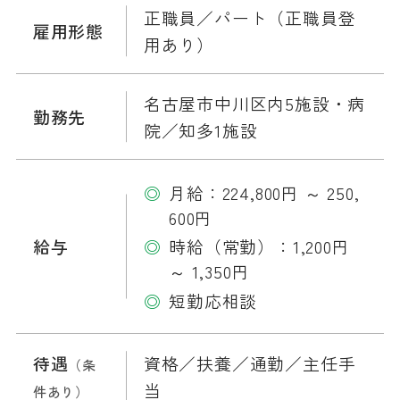
正職員／パート（正職員登
雇用形態
用あり）
名古屋市中川区内5施設・病
勤務先
院／知多1施設
月給：224,800円 ～ 250,
600円
給与
時給（常勤）：1,200円
～ 1,350円
短勤応相談
待遇
資格／扶養／通勤／主任手
（条
当
件あり）