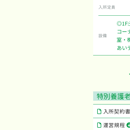
入所定員
◎1
コーナ
設備
室・機
あい
特別養護
入所契約
運営規程