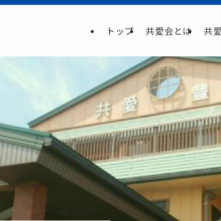
トップ
共愛会とは
共