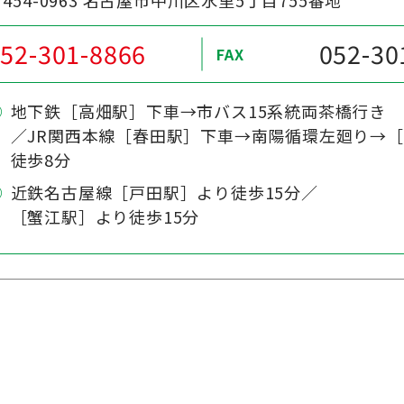
52-301-8866
052-30
FAX
地下鉄［高畑駅］下車→市バス15系統両茶橋行き
／JR関西本線［春田駅］下車→南陽循環左廻り→
徒歩8分
近鉄名古屋線［戸田駅］より徒歩15分／
［蟹江駅］より徒歩15分