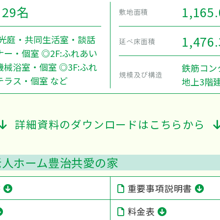
29名
1,165
敷地面積
1,476
F:光庭・共同生活室・談話
延べ床面積
ー・個室 ◎2F:ふれあい
械浴室・個室 ◎3F:ふれ
鉄筋コン
規模及び構造
テラス・個室 など
地上3階
詳細資料のダウンロードはこちらから
老人ホーム豊治共愛の家
書
重要事項説明書
料金表