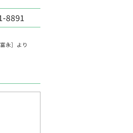
1-8891
［富永］より