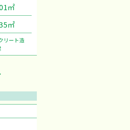
.01㎡
.35㎡
クリート造
建