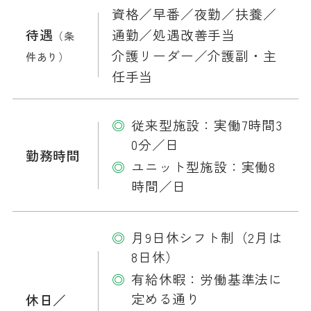
資格／早番／夜勤／扶養／
待遇
通勤／処遇改善手当
（条
介護リーダー／介護副・主
件あり）
任手当
従来型施設：実働7時間3
0分／日
勤務時間
ユニット型施設：実働8
時間／日
月9日休シフト制（2月は
8日休）
有給休暇：労働基準法に
定める通り
休日／