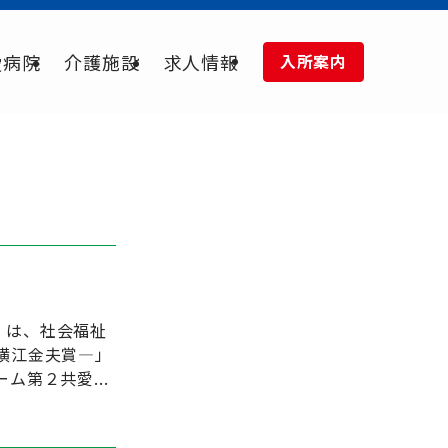
愛病院
介護施設
求人情報
入所案内
）は、社会福祉
横江金夫賞―」
第２共愛...