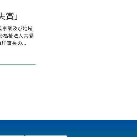
夫賞」
成事業及び地域
会福祉法人共愛
事長の...